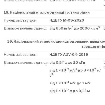
18. Національний еталон одиниці густини рідин
Номер за реєстром
НДЕТУ М-09-2020
3
3
Діапазон значень одиниці:
від 650 кг/м
до 2000 кг/м
19. Національний еталон одиниць одовжини, швидкос
твердого ті
Номер за реєстром
НДЕТУ AUV-04-2019
Діапазон значень одиниць:
від 0,5 Гц до 20 кГц
-2
2
від 1 × 10
м/с² до 3 × 10
м/
2
с
-4
від 1 × 10
м/с до 1 м/с
-7
від 1 × 10
м до 0,12 м