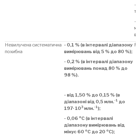
Невилучена систематична
- 0,1 % (в інтервалі діапазону
похибка
вимірювань від 5 % до 80 %);
- 0,2 % (в інтервалі діапазону
вимірювань понад 80 % до
98 %).
- від 1,50 % до 0,15 % (в
-1
діапазоні від 0,5 млн.
до
3
-1
197· 10
млн.
);
о
- 0,06
С (в інтервалі
діапазону вимірювань від
о
о
мінус 60
С до 20
С);