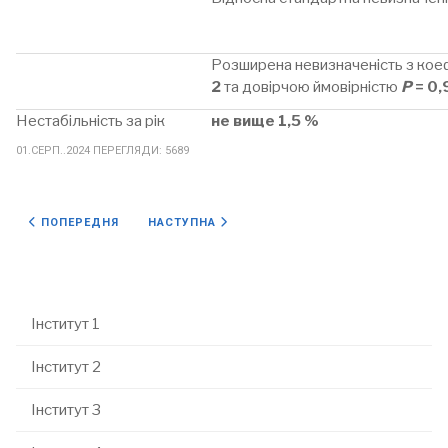
Розширена невизначеність з кое
2
та довірчою ймовірністю
Р
= 0,
Нестабільність за рік
не вище 1,5 %
01.СЕРП..2024
ПЕРЕГЛЯДИ: 5689
ПОПЕРЕДНЯ СТАТТЯ: ВІДДІЛ 15
НАСТУПНА СТАТТЯ: СТРУКТУРА
ПОПЕРЕДНЯ
НАСТУПНА
Інститут 1
Інститут 2
Інститут 3