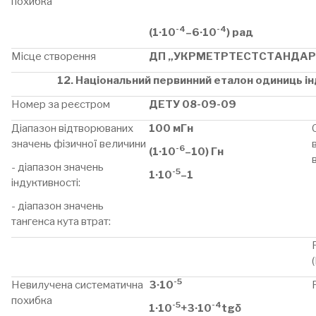
похибка
-4
-4
(1·10
–6·10
) рад
Місце створення
ДП „УКРМЕТРТЕСТСТАНДАР
12. Національний первинний еталон одиниць ін
Номер за реєстром
ДЕТУ 08-09-09
Діапазон відтворюваних
100 мГн
значень фізичної величини
-6
(1·10
–10) Гн
- діапазон значень
-5
1·10
–1
індуктивності:
- діапазон значень
тангенса кута втрат:
-5
Невилучена систематична
3·10
похибка
-5
-4
1·10
+3·10
tgδ