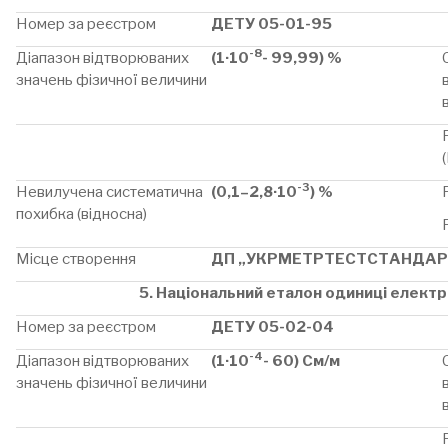
Номер за реєстром
ДЕТУ 05-01-95
-8
Діапазон відтворюваних
(1·10
- 99,99) %
значень фізичної величини
-3
Невилучена систематична
(0,1–2,8·10
) %
похибка (відносна)
Місце створення
ДП „УКРМЕТРТЕСТСТАНДАР
5. Національний еталон одиниці електр
Номер за реєстром
ДЕТУ 05-02-04
-4
Діапазон відтворюваних
(1·10
- 60) См/м
значень фізичної величини