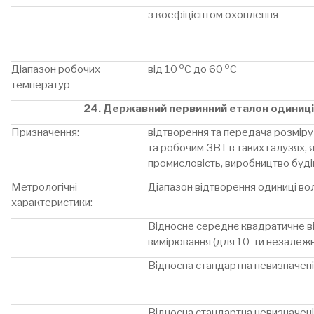
з коефіцієнтом охоплення
о
о
Діапазон робочих
від 10
С до 60
С
температур
24. Державний первинний еталон одиниці 
Призначення:
відтворення та передача розміру
та робочим ЗВТ в таких галузях, 
промисловість, виробництво буді
Метрологічні
Діапазон відтворення одиниці вол
характеристики:
Відносне середнє квадратичне в
вимірювання (для 10-ти незалежн
Відносна стандартна невизначені
Відносна стандартна невизначені