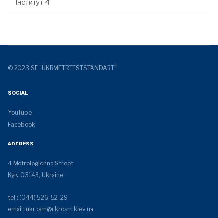
Інститут 4
© 2023 SE "UKRMETRTESTSTANDART"
SOCIAL
YouTube
Facebook
ADDRESS
4 Metrologichna Street
Kyiv 03143, Ukraine
tel.: (044) 526-52-29
email:
ukrcsm@ukrcsm.kiev.ua