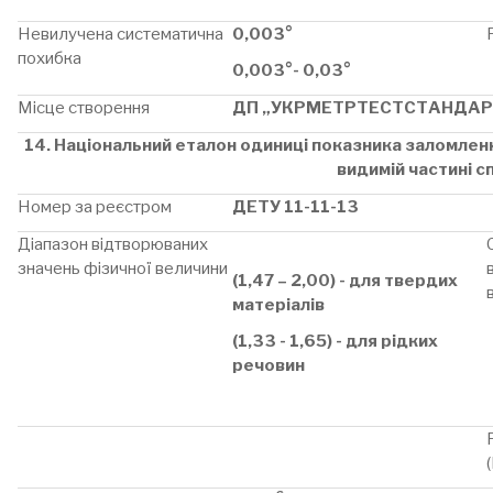
Невилучена систематична
0,003°
похибка
0,003°- 0,03°
Місце створення
ДП „УКРМЕТРТЕСТСТАНДАР
14. Національний еталон одиниці показника заломлення
видимій частині с
Номер за реєстром
ДЕТУ 11-11-13
Діапазон відтворюваних
значень фізичної величини
(1,47 – 2,00) - для твердих
матеріалів
(1,33 - 1,65) - для рідких
речовин