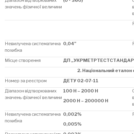
Діапазон відтворюваних
(0 - 360)°
значень фізичної величини
Невилучена систематична
0,04"
похибка
Місце створення
ДП „УКРМЕТРТЕСТСТАНДАР
2. Національний еталон 
Номер за реєстром
ДЕТУ 02-07-11
Діапазон відтворюваних
100 Н – 2000 Н
значень фізичної величини
2000 Н – 200000 Н
Невилучена систематична
0,002%
похибка
0,005%