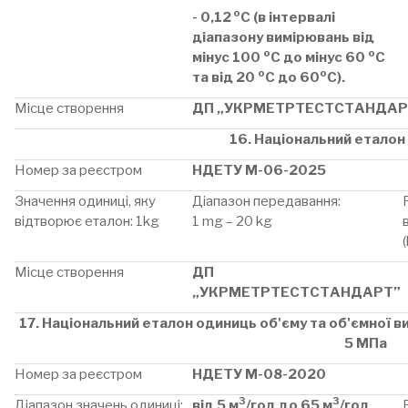
о
- 0,12
С (в інтервалі
діапазону вимірювань від
о
о
мінус 100
С до мінус 60
С
о
о
та від 20
С до 60
С).
Місце створення
ДП „УКРМЕТРТЕСТСТАНДАР
16. Національний еталон
Номер за реєстром
НДЕТУ М-06-2025
Значення одиниці, яку
Діапазон передавання:
відтворює еталон: 1kg
1 mg – 20 kg
Місце створення
ДП
„УКРМЕТРТЕСТСТАНДАРТ”
17. Національний еталон одиниць об'єму та об'ємної ви
5 МПа
Номер за реєстром
НДЕТУ М-08-2020
3
3
Діапазон значень одиниці:
від 5 м
/год до 65 м
/год