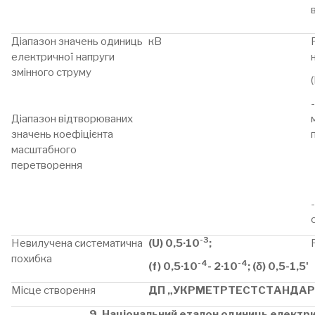
Діапазон значень одиниць
кВ
електричної напруги
змінного струму
Діапазон відтворюваних
значень коефіцієнта
масштабного
перетворення
-3
Невилучена систематична
(U) 0,5·10
;
похибка
-4
-4
(f) 0,5·10
- 2·10
; (δ) 0,5-1,5'
Місце створення
ДП „УКРМЕТРТЕСТСТАНДАР
9. Національний еталон одиниць електри