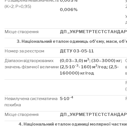
Розширена невизначеність
0,003%
(К=2; Р=0,95)
0,006%
Місце створення
ДП „УКРМЕТРТЕСТСТАНДАР
3. Національний еталон одиниць об'єму, маси, об’
Номер за реєстром
ДЕТУ 03-05-11
3
Діапазон відтворюваних
(0,03–3,0) м
; (30–3000) кг;
-3
3
значень фізичної величини
(2,5·10
- 160) м
/год; (2,5-
160000) кг/год
-4
Невилучена систематична
5·10
похибка
Місце створення
ДП „УКРМЕТРТЕСТСТАНДАР
4. Національний еталон одиниці молярної частк