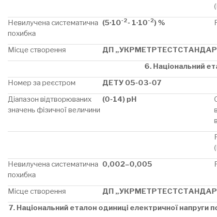
-2
-2
Невилучена систематична
(5·10
- 1·10
) %
похибка
Місце створення
ДП „УКРМЕТРТЕСТСТАНДАР
6. Національний ет
Номер за реєстром
ДЕТУ 05-03-07
Діапазон відтворюваних
(0-14) рН
значень фізичної величини
Невилучена систематична
0,002–0,005
похибка
Місце створення
ДП „УКРМЕТРТЕСТСТАНДАР
7. Національний еталон одиниці електричної напруги по