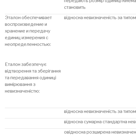
передають розмір одиниці кінемат
становить
Эталон обеспечивает
відносна невизначеність за типо
воспроизведение и
хранение и передачу
единиц измерения с
неопределенностью:
Еталон забезпечує
відтворення та зберігання
та передавання одиниці
вимірювання з
невизначеністю:
відносна невизначеність за типо
відносна сумарна стандартна нев
овідносна розширена невизначен