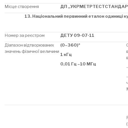
Місце створення
ДП „УКРМЕТРТЕСТСТАНДАР
13. Національний первинний еталон одиниці к
Номер за реєстром
ДЕТУ 09-07-11
Діапазон відтворюваних
(0–360)º
значень фізичної величини
1 кГц
0,01 Гц –10 МГц