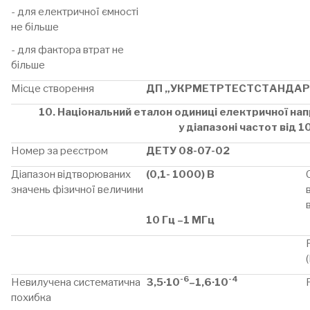
- для електричної ємності
не більше
- для фактора втрат не
більше
Місце створення
ДП „УКРМЕТРТЕСТСТАНДАР
10. Національний еталон одиниці електричної напр
у діапазоні частот від 1
Номер за реєстром
ДЕТУ 08-07-02
Діапазон відтворюваних
(0,1- 1000) В
значень фізичної величини
10 Гц –1 МГц
-6
-4
Невилучена систематична
3,5·10
–1,6·10
похибка