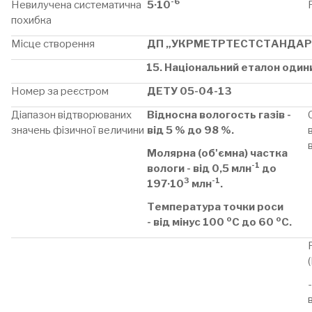
-6
Невилучена систематична
5·10
похибка
Місце створення
ДП „УКРМЕТРТЕСТСТАНДАР
15. Національний еталон одини
Номер за реєстром
ДЕТУ 05-04-13
Діапазон відтворюваних
Відносна вологость газів -
значень фізичної величини
від 5 % до 98 %.
Молярна (об'ємна) частка
-1
вологи - від 0,5 млн
до
3
-1
197·10
млн
.
Температура точки роси
о
о
- від мінус 100
С до 60
С.