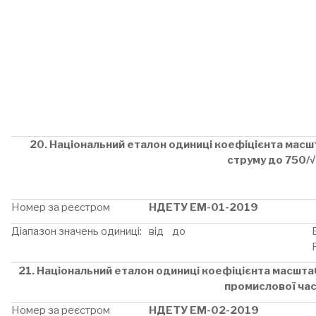
20. Національний еталон одиниці коефіцієнта мас
струму до
750/√
Номер за реєстром
НДЕТУ ЕМ-01-2019
Діапазон значень одиниці:
від до
21. Національний еталон одиниці коефіцієнта масшта
промислової ча
Номер за реєстром
НДЕТУ ЕМ-02-2019