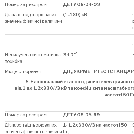
Номер за реєстром
ДЕТУ 08-04-99
Діапазон відтворюваних
(1–180) кВ
значень фізичної величини
-4
Невилучена систематична
3·10
похибка
Місце створення
ДП „УКРМЕТРТЕСТСТАНДАР
8. Національний еталон одиниці електричної н
від 1 до 1,2х330/√3 кВ
та коефіцієнта масштабног
частоті 50 Г
Номер за реєстром
ДЕТУ 08-05-99
Діапазон відтворюваних
1- 1,2х330/√3 на частоті 50
значень фізичної величини
Гц