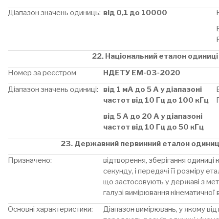
Діапазон значень одиниць:
від 0,1 до 10000
22. Національний еталон одиниці
Номер за реєстром
НДЕТУ ЕМ-03-2020
Діапазон значень одиниці:
від 1 мА до 5 А у діапазоні
частот від 10 Гц до 100 кГц
від 5 А до 20 А у діапазоні
частот від 10 Гц до 50 кГц
23. Державний первинний еталон одиниці 
Призначено:
відтворення, зберігання одиниці к
секунду, і передачі її розміру ет
що застосовують у державі з мет
галузі вимірювання кінематичної в
Основні характеристики:
Діапазон вимірювань, у якому ві