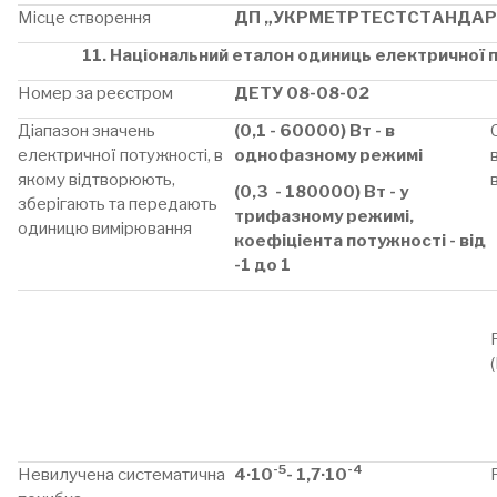
Місце створення
ДП „УКРМЕТРТЕСТСТАНДАР
11. Національний еталон одиниць електричної п
Номер за реєстром
ДЕТУ 08-08-02
Діапазон значень
(0,1 - 60000) Вт - в
електричної потужності, в
однофазному режимі
якому відтворюють,
(0,3 - 180000) Вт - у
зберігають та передають
трифазному режимі,
одиницю вимірювання
коефіціента потужності - від
-1 до 1
-5
-4
Невилучена систематична
4·10
- 1,7·10