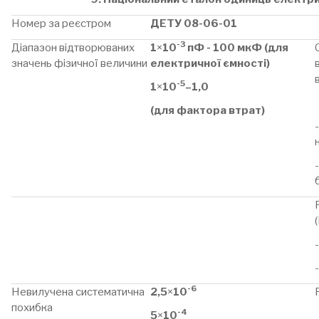
Номер за реєстром
ДЕТУ 08-06-01
-3
Діапазон відтворюваних
1
×
10
пФ - 100 мкФ (для
значень фізичної величини
електричної ємності)
-5
1
×
10
–1,0
(для фактора втрат)
-6
Невилучена систематична
2,5
×
10
похибка
-4
5
×
10