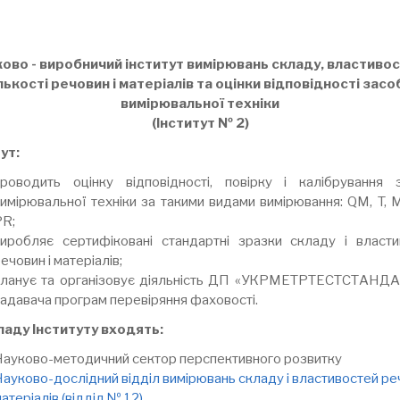
ово - виробничий інститут вимірювань складу, властивос
лькості речовин і матеріалів та оцінки відповідності засо
вимірювальної техніки
(Інститут № 2)
ут:
проводить оцінку відповідності, повірку і калібрування з
имірювальної техніки за такими видами вимірювання: QM, T, 
PR;
виробляє сертифіковані стандартні зразки складу і власти
ечовин і матеріалів;
планує та організовує діяльність ДП «УКРМЕТРТЕСТСТАНДА
адавача програм перевіряння фаховості.
ладу Інституту входять:
ауково-методичний сектор перспективного розвитку
ауково-дослідний відділ вимірювань складу і властивостей реч
атеріалів (відділ № 12)