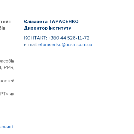
тей і
Єлізавета ТАРАСЕНКО
бів
Директор інституту
КОНТАКТ: +380 44 526-11-72
e-mail:
etarasenko@ucsm.com.ua
асобів
M, PPR,
востей
РТ» як
овин і