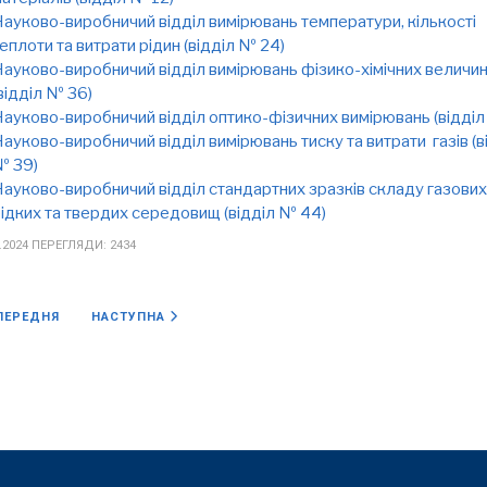
ауково-виробничий відділ вимірювань температури, кількості
еплоти та витрати рідин (відділ № 24)
ауково-виробничий відділ вимірювань фізико-хімічних величи
відділ № 36)
ауково-виробничий відділ оптико-фізичних вимірювань (відділ
ауково-виробничий відділ вимірювань тиску та витрати газів (в
№ 39)
ауково-виробничий відділ стандартних зразків складу газових
ідких та твердих середовищ (відділ № 44)
.2024
ПЕРЕГЛЯДИ: 2434
РЕДНЯ СТАТТЯ: ФУНКЦІЇ
НАСТУПНА СТАТТЯ: ІНСТИТУТ 3
ПЕРЕДНЯ
НАСТУПНА