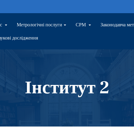
ас
Метрологічні послуги
СРМ
Законодавча ме
укові дослідження
Інститут 2