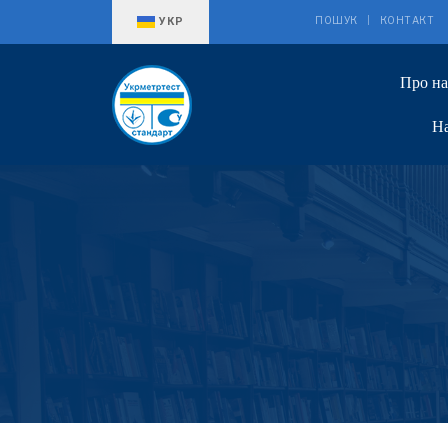
Оберіть свою мову
ПОШУК
КОНТАКТ
УКР
Про н
На