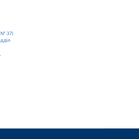
н
 № 37)
ідділ
,