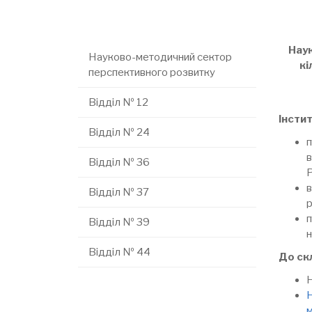
Наук
Науково-методичний сектор
кі
перспективного розвитку
Відділ № 12
Інстит
Відділ № 24
в
Відділ № 36
Відділ № 37
р
Відділ № 39
н
Відділ № 44
До ск
Н
Н
м