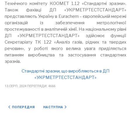
Технічного комітету КООМЕТ 1.12 «Стандартні зразки».
Також фахівці ДП «УКРМЕТРТЕСТСТАНДАРТ»
представляють Україну в Eurachem – європейській мережі
організацій із забезпечення метрологічної
простежуваності в аналітичній хімії. На національному рівні
ДП «УКРМЕТРТЕСТСТАНДАРТ» здійснює функції
Секретаріату ТК 122 «Аналіз газів, рідких та твердих
речовин», у роботі якого велика увага приділяється
питанням виробництва та застосування стандартних
зразків.
Стандартні зразки, що виробляються в ДП
«УКРМЕТРТЕСТСТАНДАРТ»
13.СЕРП..2024
ПЕРЕГЛЯДИ: 4666
ПОПЕРЕДНЯ СТАТТЯ: КАЛІБРУВАЛЬНІ ГАЗОВІ СУМІШІ
НАСТУПНА СТАТТЯ: ВІДДІЛ № 29
ПОПЕРЕДНЯ
НАСТУПНА