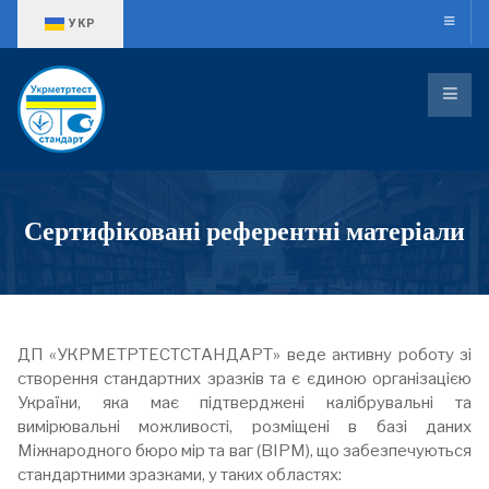
Оберіть свою мову
УКР
Сертифіковані референтні матеріали
ДП «УКРМЕТРТЕСТСТАНДАРТ» веде активну роботу зі
створення стандартних зразків та є єдиною організацією
України, яка має підтверджені калібрувальні та
вимірювальні можливості, розміщені в базі даних
Міжнародного бюро мір та ваг (BIPM), що забезпечуються
стандартними зразками, у таких областях: