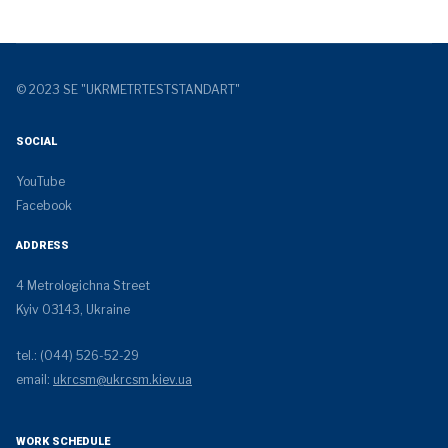
© 2023 SE "UKRMETRTESTSTANDART"
SOCIAL
YouTube
Facebook
ADDRESS
4 Metrologichna Street
Kyiv 03143, Ukraine
tel.: (044) 526-52-29
email:
ukrcsm@ukrcsm.kiev.ua
WORK SCHEDULE