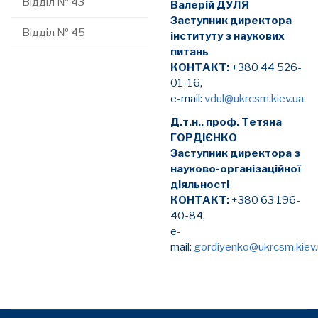
Відділ № 43
Валерій ДУЛЯ
Заступник директора
Відділ № 45
інституту з наукових
питань
КОНТАКТ:
+380 44 526-
01-16,
e-mail:
vdul@ukrcsm.kiev.ua
Д.т.н., проф. Тетяна
ГОРДІЄНКО
Заступник директора з
науково-організаційної
діяльності
КОНТАКТ:
+380 63 196-
40-84,
e-
mail:
gordiyenko@ukrcsm.kiev.