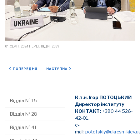
01.СЕРП..2024
ПЕРЕГЛЯДИ: 2589
ПОПЕРЕДНЯ СТАТТЯ: ІНСТИТУТ 4
НАСТУПНА СТАТТЯ: ФУНКЦІЇ_УБРАТЬ
ПОПЕРЕДНЯ
НАСТУПНА
К.т.н. Ігор ПОТОЦЬКИЙ
Відділ № 15
Директор інституту
КОНТАКТ:
+380 44 526-
Відділ № 28
42-01,
e-
Відділ № 41
mail:
pototskiy@ukrcsm.kiev.u