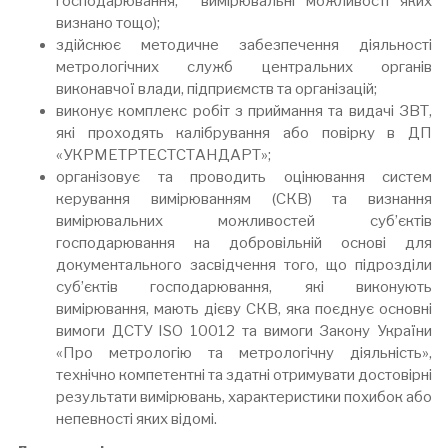
господарювання, вимірювальні можливості яких
визнано тощо);
здійснює методичне забезпечення діяльності
метрологічних служб центральних органів
виконавчої влади, підприємств та організацій;
виконує комплекс робіт з приймання та видачі ЗВТ,
які проходять калібрування або повірку в ДП
«УКРМЕТРТЕСТСТАНДАРТ»;
організовує та проводить оцінювання систем
керування вимірюванням (СКВ) та визнання
вимірювальних можливостей суб’єктів
господарювання на добровільній основі для
документального засвідчення того, що підрозділи
суб’єктів господарювання, які виконують
вимірювання, мають дієву СКВ, яка поєднує основні
вимоги ДСТУ ISO 10012 та вимоги Закону України
«Про метрологію та метрологічну діяльність»,
технічно компетентні та здатні отримувати достовірні
результати вимірювань, характеристики похибок або
непевності яких відомі.