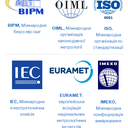
BIPM,
Міжнародне
OIML,
Міжнародна
ISO,
бюро мір і ваг
організація
Міжнародна
законодавчої
організація по
метрології
стандартизації
EURAMET
,
IEC,
Міжнародна
європейська
ІМЕКО,
електротехнічна
асоціація
Міжнародна
комісія
національних
конфедерація
метрологічних
вимірювання
інститутів