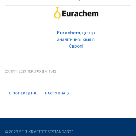
Eurachem,
центр
аналітичної хімії в
Європі
20.ЛИП..2023
ПЕРЕГЛЯДИ: 1842
ПОПЕРЕДНЯ СТАТТЯ: INTERNATIONAL RELATIONS
НАСТУПНА СТАТТЯ: КАЛІБРУВАЛЬНІ ТА ВИМІ
ПОПЕРЕДНЯ
НАСТУПНА
© 2023 SE "UKRMETRTESTSTANDART"