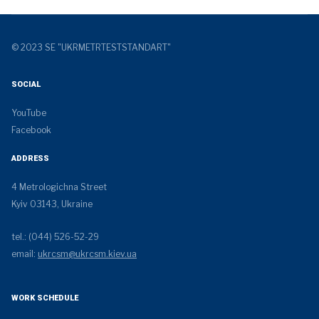
© 2023 SE "UKRMETRTESTSTANDART"
SOCIAL
YouTube
Facebook
ADDRESS
4 Metrologichna Street
Kyiv 03143, Ukraine
tel.: (044) 526-52-29
email:
ukrcsm@ukrcsm.kiev.ua
WORK SCHEDULE