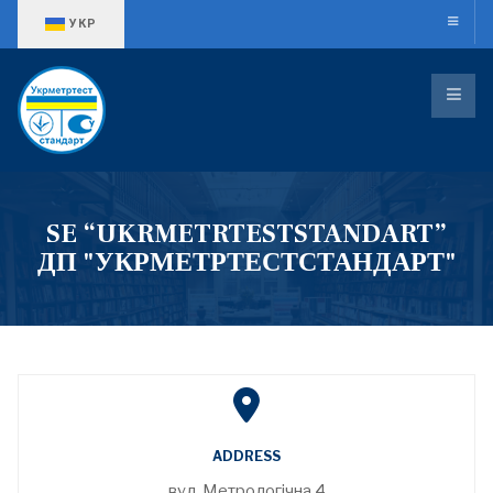
Оберіть свою мову
УКР
SE “UKRMETRTESTSTANDART”
ДП "УКРМЕТРТЕСТСТАНДАРТ"
ADDRESS
вул. Метрологічна 4