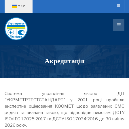
Оберіть свою мову
УКР
Акредитація
Система управління якістю ДП
"УКРМЕТРТЕСТСТАНДАРТ" у 2021 році пройшла
експертне оцінювання КООМЕТ щодо заявлених СМС
рядків та визнана такою, що відповідає вимогам ДСТУ
ISO/IEC 17025:2017 та ДСТУ ISO 17034:2016 до 30 квітня
2026 року.