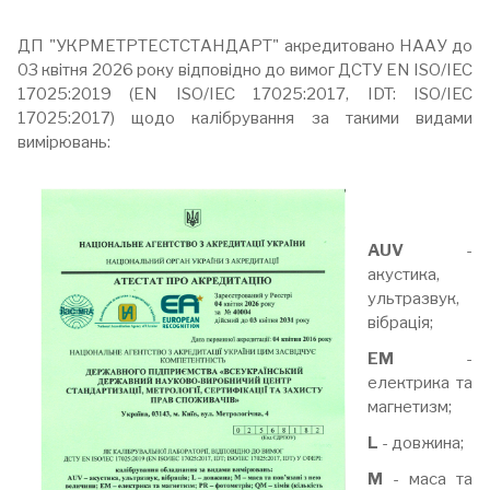
ДП "УКРМЕТРТЕСТСТАНДАРТ" акредитовано НААУ до
03 квітня 2026 року відповідно до вимог ДСТУ EN ISO/IEC
17025:2019 (EN ISO/IEC 17025:2017, IDT: ISO/IEC
17025:2017) щодо калібрування за такими видами
вимірювань:
AUV
-
акустика,
ультразвук,
вібрація;
EM
-
електрика та
магнетизм;
L
- довжина;
M
- маса та