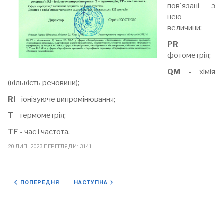
пов'язані з
нею
величини;
PR
–
фотометрія;
QM
- хімія
(кількість речовини);
RI
- іонізуюче випромінювання;
T
- термометрія;
TF
- час і частота.
20.ЛИП..2023
ПЕРЕГЛЯДИ: 3141
ПОПЕРЕДНЯ СТАТТЯ: ACCREDITATION
НАСТУПНА СТАТТЯ: SE “UKRMETRTESTSTANDAR
ПОПЕРЕДНЯ
НАСТУПНА