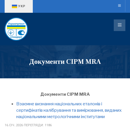
Оберіть свою мову
УКР
Документи CIPM MRA
Документи CIPM MRA
Взаємне визнання національних еталонів і
сертифікатів калібрування та вимірювання, виданих
національними метрологічними інститутами
16.СІЧ..2026
ПЕРЕГЛЯДИ: 1186