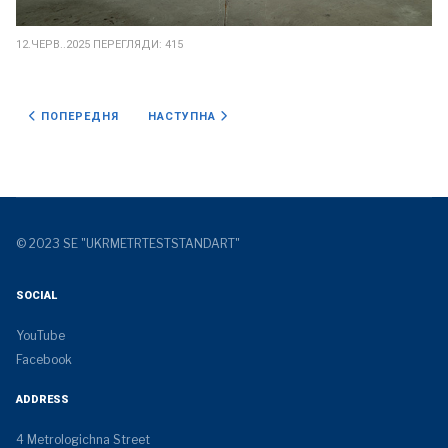
12.ЧЕРВ..2025
ПЕРЕГЛЯДИ: 415
ПОПЕРЕДНЯ СТАТТЯ: УЧАСТЬ У ЗАСІДАННЯХ ПІДКОМІТЕТІВ ТС-Е
НАСТУПНА СТАТТЯ: ЗАХОДИ З НАГОДИ 150-РІ
ПОПЕРЕДНЯ
НАСТУПНА
© 2023 SE "UKRMETRTESTSTANDART"
SOCIAL
YouTube
Facebook
ADDRESS
4 Metrologichna Street