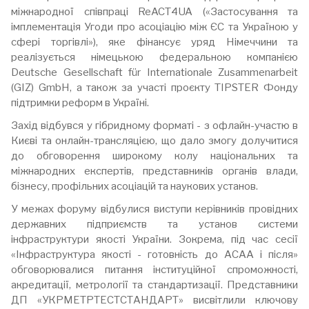
міжнародної співпраці ReACT4UA («Застосування та
імплементація Угоди про асоціацію між ЄС та Україною у
сфері торгівлі»), яке фінансує уряд Німеччини та
реалізується німецькою федеральною компанією
Deutsche Gesellschaft für Internationale Zusammenarbeit
(GIZ) GmbH, а також за участі проєкту TIPSTER Фонду
підтримки реформ в Україні.
Захід відбувся у гібридному форматі - з офлайн-участю в
Києві та онлайн-трансляцією, що дало змогу долучитися
до обговорення широкому колу національних та
міжнародних експертів, представників органів влади,
бізнесу, профільних асоціацій та наукових установ.
У межах форуму відбулися виступи керівників провідних
державних підприємств та установ системи
інфраструктури якості України. Зокрема, під час сесії
«Інфраструктура якості - готовність до АСАА і після»
обговорювалися питання інституційної спроможності,
акредитації, метрології та стандартизації. Представники
ДП «УКРМЕТРТЕСТСТАНДАРТ» висвітлили ключову