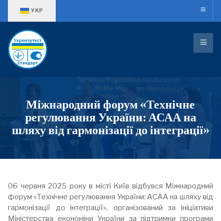
Оберіть свою мову
УКР
Міжнародний форум «Технічне
регулювання України: АСАА на
шляху від гармонізації до інтеграції»
06 червня 2025 року в місті Київ відбувся Міжнародний
форум «Технічне регулювання України: АСАА на шляху від
гармонізації до інтеграції», організований за ініціативи
Міністерства економіки України за підтримки програми