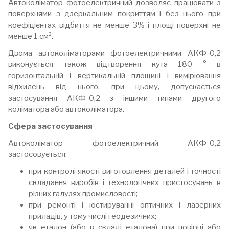
Автоколіматор фотоелектричний дозволяє працювати з
поверхнями з дзеркальним покриттям і без нього при
коефіцієнтах відбиття не менше 3% і площі поверхні не
менше 1 см².
Двома автоколіматорами фотоелектричними АКФ-0,2
виконується також відтворення кута 180 ° в
горизонтальній і вертикальній площині і вимірювання
відхилень від нього, при цьому, допускається
застосування АКФ-0,2 з іншими типами другого
коліматора або автоколіматора.
Сфера застосування
Автоколіматор фотоелектричний АКФ-0,2
застосовується:
при контролі якості виготовлення деталей і точності
складання виробів і технологічних пристосувань в
різних галузях промисловості;
при ремонті і юстируванні оптичних і лазерних
приладів, у тому числі геодезичних;
як еталон (або в складі еталона) при повірці або