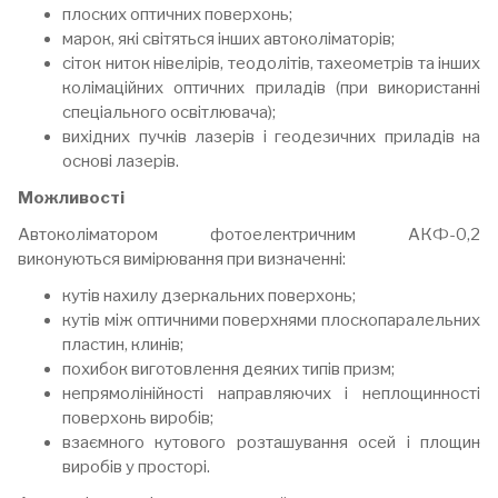
плоских оптичних поверхонь;
марок, які світяться інших автоколіматорів;
сіток ниток нівелірів, теодолітів, тахеометрів та інших
колімаційних оптичних приладів (при використанні
спеціального освітлювача);
вихідних пучків лазерів і геодезичних приладів на
основі лазерів.
Можливості
Автоколіматором фотоелектричним АКФ-0,2
виконуються вимірювання при визначенні:
кутів нахилу дзеркальних поверхонь;
кутів між оптичними поверхнями плоскопаралельних
пластин, клинів;
похибок виготовлення деяких типів призм;
непрямолінійності направляючих і неплощинності
поверхонь виробів;
взаємного кутового розташування осей і площин
виробів у просторі.