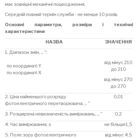
має зовнішні механічні пошкодження.
Середній повний термін служби - не менше 10 років.
Основні параметри, розміри і технічні
характеристики
НАЗВА
ЗНАЧЕННЯ
1. Діапазон змін, ... ":
від мінус 210
по координаті Y
до 210
по координаті X
від мінус 270
до 270
2. Ціна найменшого розряду
0,01
фотоелектричного перетворювача, ... "
3. Розширена невизначеність вимірювань, ... "
0,2
4. Час вимірювання, з
не більше1,5
5. Поле зору фотоелектричного
від мінус 4,5