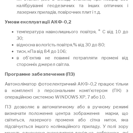
калібруванні геодезичних та інших оптичних і
лазерних приладів, повірочних плит і т.д.
Умови експлуатації АКФ-0,2
температура навколишнього повітря, ° С від 10 до
30;
відносна вологість повітря,% від 30 до 80;
тиск, кПа від 84 до 106;
в об'єктив не повинні потрапляти промені від
сторонніх джерел світла.
Програмне забезпечення (ПЗ)
Автоколіматор фотоелектричний АКФ-0,2 працює тільки
в комплекті з персональним комп'ютером (ПК) з
операційною системою WINDOWS ХР, 7 або 10.
ПЗ дозволяє в автоматичному або в ручному режимі
визначати положення центра зображення марки, що
світиться, лазерного променя або сітка ниток, яка
підсвічується іншого колімаційного приладу. У полі зору