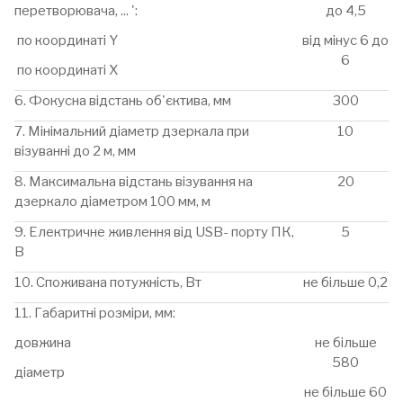
перетворювача, ... ':
до 4,5
по координаті Y
від мінус 6 до
6
по координаті Х
6. Фокусна відстань об'єктива, мм
300
7. Мінімальний діаметр дзеркала при
10
візуванні до 2 м, мм
8. Максимальна відстань візування на
20
дзеркало діаметром 100 мм, м
9. Електричне живлення від USB- порту ПК,
5
В
10. Споживана потужність, Вт
не більше 0,2
11. Габаритні розміри, мм:
довжина
не більше
580
діаметр
не більше 60