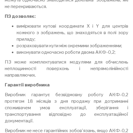
можуть одночасно знаходитися декілька зображень, які
не перекриваються.
ПЗ дозволяє:
вимірювати кутові координати Х і Y для центрів
кожного з зображень, що знаходяться в полі зору
приладу;
розраховувати кути між окремими зображеннями;
виконувати одночасно роботи двома АКФ-0,2;
ПЗ може комплектуватися модулями для обчислень
неплощинності поверхонь і непрямолінійності
направляючих.
Гарантії виробника
Виробник гарантує безвідмовну роботу АКФ-0,2
протягом 18 місяців з дня продажу при дотриманні
споживачем умов експлуатації, зберігання і
транспортування відповідно до експлуатаційної
документації.
Виробник не несе гарантійних зобов'язань, якщо АКФ-0,2