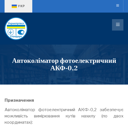
Оберіть свою мову
УКР
Автоколіматор фотоелектричний
АКФ-0,2
Призначення
Автоколіматор фотоелектричний АКФ-0,2 забезпечує
можливість вимірювання кутів нахилу (по двох
координатах):