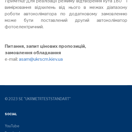
Примітка:
Для реалізації режиму відтворення кута 180 ° і
вимірювання відхилень від нього в межах діапазону
роботи автоколіматора по додатковому замовленню
може бути поставлений другий автоколіматор
фотоелектричний.
Питання, запит цінових пропозицій,
замовлення обладнання
e-mail:
asam@ukrscm.kiev.ua
© 2023 SE "UKRMETRTESTSTANDART"
SOCIAL
YouTube