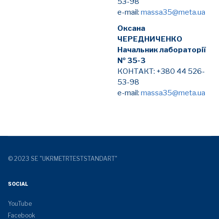
53-98
e-mail:
massa35@meta.ua
Оксана
ЧЕРЕДНИЧЕНКО
Начальник лабораторії
№ 35-3
КОНТАКТ: +380 44 526-
53-98
e-mail:
massa35@meta.ua
© 2023 SE "UKRMETRTESTSTANDART"
SOCIAL
YouTube
Facebook