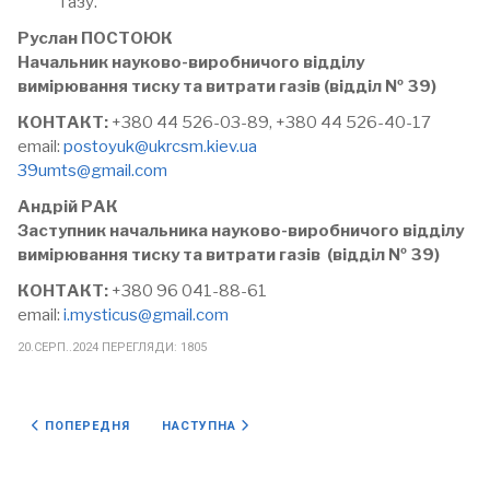
газу.
Руслан ПОСТОЮК
Начальник науково-виробничого відділу
вимірювання тиску та витрати газів
(відділ № 39)
КОНТАКТ:
+380 44 526-03-89, +380 44 526-40-17
email:
postoyuk@ukrcsm.kiev.ua
39umts@gmail.com
Андрій РАК
Заступник начальника
науково-виробничого відділу
вимірювання тиску та витрати газів
(відділ № 39)
КОНТАКТ:
+380 96 041-88-61
email:
i.mysticus@gmail.com
20.СЕРП..2024
ПЕРЕГЛЯДИ: 1805
ПОПЕРЕДНЯ СТАТТЯ: ПОВІРКА ЕЛЕКТРОЛІЧИЛЬНИКІВ
НАСТУПНА СТАТТЯ: ВІДДІЛ № 35
ПОПЕРЕДНЯ
НАСТУПНА