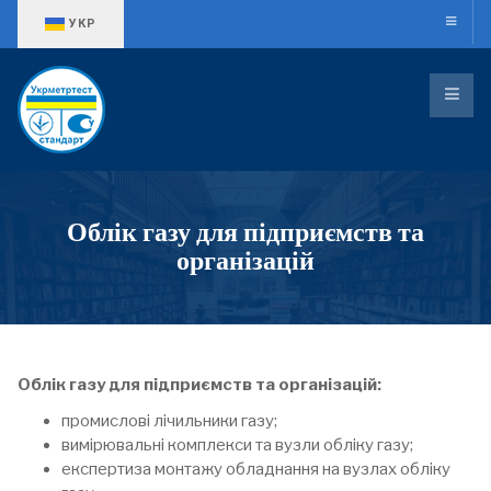
Оберіть свою мову
УКР
Облік газу для підприємств та
організацій
Облік газу для підприємств та організацій:
промислові лічильники газу;
вимірювальні комплекси та вузли обліку газу;
експертиза монтажу обладнання на вузлах обліку