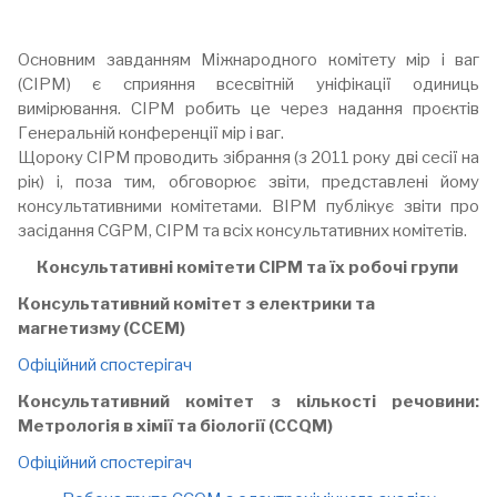
Основним завданням Міжнародного комітету мір і ваг
(CIPM) є сприяння всесвітній уніфікації одиниць
вимірювання. CIPM робить це через надання проєктів
Генеральній конференції мір і ваг.
Щороку CIPM проводить зібрання (з 2011 року дві сесії на
рік) і, поза тим, обговорює звіти, представлені йому
консультативними комітетами. BIPM публікує звіти про
засідання CGPM, CIPM та всіх консультативних комітетів.
Консультативні комітети CIPM та їх робочі групи
Консультативний комітет з електрики та
магнетизму (CCEM)
Офіційний спостерігач
Консультативний комітет з кількості речовини:
Метрологія в хімії та біології (CCQM)
Офіційний спостерігач