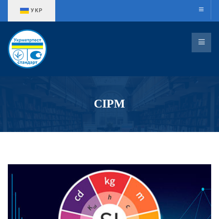
Оберіть свою мову
УКР
СІРМ