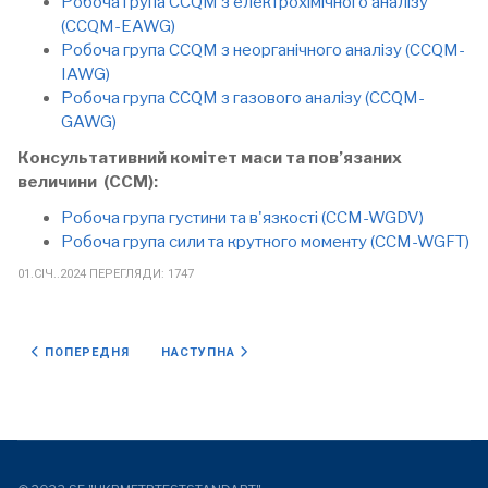
Робоча група CCQM з електрохімічного аналізу
(CCQM-EAWG)
Робоча група CCQM з неорганічного аналізу (CCQM-
IAWG)
Робоча група CCQM з газового аналізу (CCQM-
GAWG)
Консультативний комітет маси та пов’язаних
величини (CCM):
Робоча група густини та в'язкості (CCM-WGDV)
Робоча група сили та крутного моменту (CCM-WGFT)
01.СІЧ..2024
ПЕРЕГЛЯДИ: 1747
ПОПЕРЕДНЯ СТАТТЯ: ISO
НАСТУПНА СТАТТЯ: EURAMET
ПОПЕРЕДНЯ
НАСТУПНА