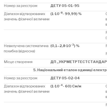
Номер за реєстром
ДЕТУ 05-01-95
-8
Діапазон відтворюваних
(1·10
- 99,99) %
значень фізичної величини
-3
Невилучена систематична
(0,1–2,8·10
) %
похибка (відносна)
Місце створення
ДП „УКРМЕТРТЕСТСТАНДАР
5. Національний еталон одиниці електр
Номер за реєстром
ДЕТУ 05-02-04
-4
Діапазон відтворюваних
(1·10
- 60) См/м
значень фізичної величини