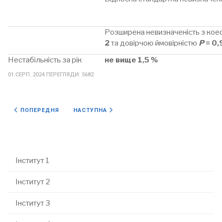
Розширена невизначеність з кое
2
та довірчою ймовірністю
Р
= 0,
Нестабільність за рік
не вище 1,5 %
01.СЕРП..2024
ПЕРЕГЛЯДИ: 5682
ПОПЕРЕДНЯ СТАТТЯ: ВІДДІЛ 15
НАСТУПНА СТАТТЯ: СТРУКТУРА
ПОПЕРЕДНЯ
НАСТУПНА
Інститут 1
Інститут 2
Інститут 3