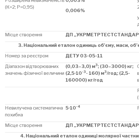
Розширена невизначеність
0,003%
(К=2; Р=0,95)
0,006%
Місце створення
ДП „УКРМЕТРТЕСТСТАНДАР
3. Національний еталон одиниць об'єму, маси, об’
Номер за реєстром
ДЕТУ 03-05-11
3
Діапазон відтворюваних
(0,03–3,0) м
; (30–3000) кг;
-3
3
значень фізичної величини
(2,5·10
- 160) м
/год; (2,5-
160000) кг/год
-4
Невилучена систематична
5·10
похибка
Місце створення
ДП „УКРМЕТРТЕСТСТАНДАР
4. Національний еталон одиниці молярної частк