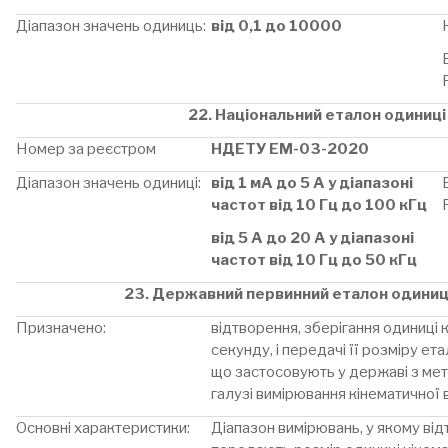
Діапазон значень одиниць:
від 0,1 до 10000
22. Національний еталон одиниці
Номер за реєстром
НДЕТУ ЕМ-03-2020
Діапазон значень одиниці:
від 1 мА до 5 А у діапазоні
частот від 10 Гц до 100 кГц
від 5 А до 20 А у діапазоні
частот від 10 Гц до 50 кГц
23. Державний первинний еталон одиниці 
Призначено:
відтворення, зберігання одиниці к
секунду, і передачі її розміру ет
що застосовують у державі з мет
галузі вимірювання кінематичної в
Основні характеристики:
Діапазон вимірювань, у якому ві