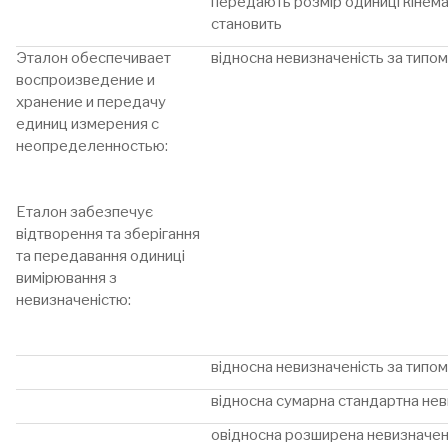
передають розмір одиниці кінемат
становить
Эталон обеспечивает
відносна невизначеність за типо
воспроизведение и
хранение и передачу
единиц измерения с
неопределенностью:
Еталон забезпечує
відтворення та зберігання
та передавання одиниці
вимірювання з
невизначеністю:
відносна невизначеність за типо
відносна сумарна стандартна нев
овідносна розширена невизначен