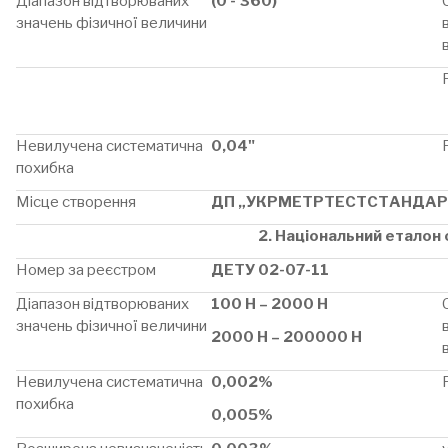
Діапазон відтворюваних
(0 - 360)°
значень фізичної величини
Невилучена систематична
0,04"
похибка
Місце створення
ДП „УКРМЕТРТЕСТСТАНДАР
2. Національний еталон 
Номер за реєстром
ДЕТУ 02-07-11
Діапазон відтворюваних
100 Н – 2000 Н
значень фізичної величини
2000 Н – 200000 Н
Невилучена систематична
0,002%
похибка
0,005%