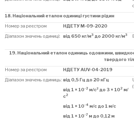
18. Національний еталон одиниці густини рідин
Номер за реєстром
НДЕТУ М-09-2020
3
3
Діапазон значень одиниці:
від 650 кг/м
до 2000 кг/м
19. Національний еталон одиниць одовжини, швидкос
твердого ті
Номер за реєстром
НДЕТУ AUV-04-2019
Діапазон значень одиниць:
від 0,5 Гц до 20 кГц
-2
2
від 1 × 10
м/с² до 3 × 10
м/
2
с
-4
від 1 × 10
м/с до 1 м/с
-7
від 1 × 10
м до 0,12 м