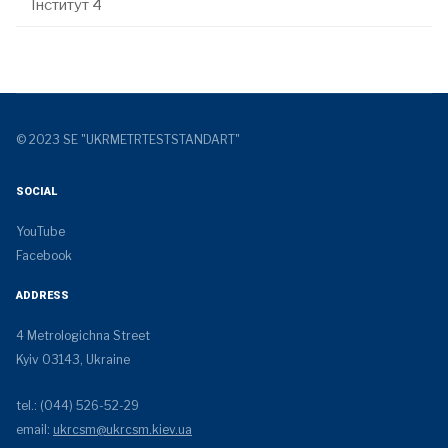
Інститут 4
© 2023 SE "UKRMETRTESTSTANDART"
SOCIAL
YouTube
Facebook
ADDRESS
4 Metrologichna Street
Kyiv 03143, Ukraine
tel.: (044) 526-52-29
email:
ukrcsm@ukrcsm.kiev.ua