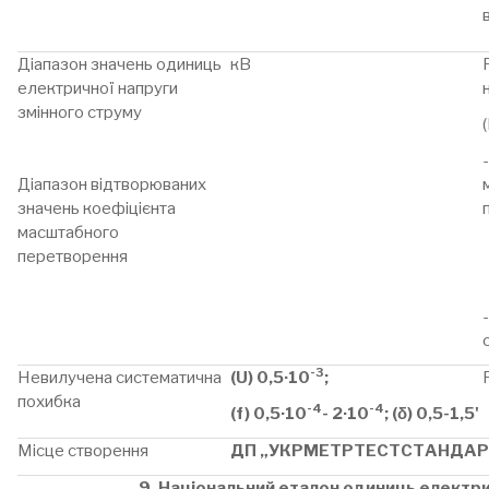
Діапазон значень одиниць
кВ
електричної напруги
змінного струму
Діапазон відтворюваних
значень коефіцієнта
масштабного
перетворення
-3
Невилучена систематична
(U) 0,5·10
;
похибка
-4
-4
(f) 0,5·10
- 2·10
; (δ) 0,5-1,5'
Місце створення
ДП „УКРМЕТРТЕСТСТАНДАР
9. Національний еталон одиниць електри