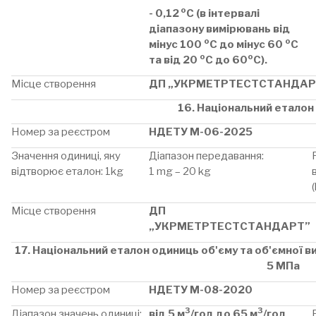
о
- 0,12
С (в інтервалі
діапазону вимірювань від
о
о
мінус 100
С до мінус 60
С
о
о
та від 20
С до 60
С).
Місце створення
ДП „УКРМЕТРТЕСТСТАНДАР
16. Національний еталон
Номер за реєстром
НДЕТУ М-06-2025
Значення одиниці, яку
Діапазон передавання:
відтворює еталон: 1kg
1 mg – 20 kg
Місце створення
ДП
„УКРМЕТРТЕСТСТАНДАРТ”
17. Національний еталон одиниць об'єму та об'ємної ви
5 МПа
Номер за реєстром
НДЕТУ М-08-2020
3
3
Діапазон значень одиниці:
від 5 м
/год до 65 м
/год