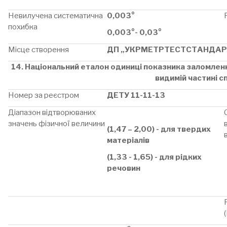
Невилучена систематична
0,003°
похибка
0,003°- 0,03°
Місце створення
ДП „УКРМЕТРТЕСТСТАНДАР
14. Національний еталон одиниці показника заломлення
видимій частині с
Номер за реєстром
ДЕТУ 11-11-13
Діапазон відтворюваних
значень фізичної величини
(1,47 – 2,00) - для твердих
матеріалів
(1,33 - 1,65) - для рідких
речовин