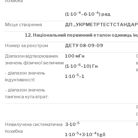
похибка
-4
-4
(1·10
–6·10
) рад
Місце створення
ДП „УКРМЕТРТЕСТСТАНДАР
12. Національний первинний еталон одиниць ін
Номер за реєстром
ДЕТУ 08-09-09
Діапазон відтворюваних
100 мГн
значень фізичної величини
-6
(1·10
–10) Гн
- діапазон значень
-5
1·10
–1
індуктивності:
- діапазон значень
тангенса кута втрат:
-5
Невилучена систематична
3·10
похибка
-5
-4
1·10
+3·10
tgδ