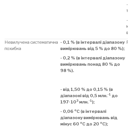
Невилучена систематична
- 0,1 % (в інтервалі діапазону
похибка
вимірювань від 5 % до 80 %);
- 0,2 % (в інтервалі діапазону
вимірювань понад 80 % до
98 %).
- від 1,50 % до 0,15 % (в
-1
діапазоні від 0,5 млн.
до
3
-1
197· 10
млн.
);
о
- 0,06
С (в інтервалі
діапазону вимірювань від
о
о
мінус 60
С до 20
С);