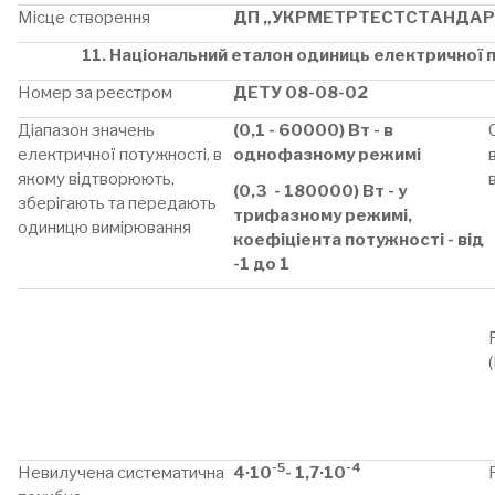
Місце створення
ДП „УКРМЕТРТЕСТСТАНДАР
11. Національний еталон одиниць електричної п
Номер за реєстром
ДЕТУ 08-08-02
Діапазон значень
(0,1 - 60000) Вт - в
електричної потужності, в
однофазному режимі
якому відтворюють,
(0,3 - 180000) Вт - у
зберігають та передають
трифазному режимі,
одиницю вимірювання
коефіціента потужності - від
-1 до 1
-5
-4
Невилучена систематична
4·10
- 1,7·10