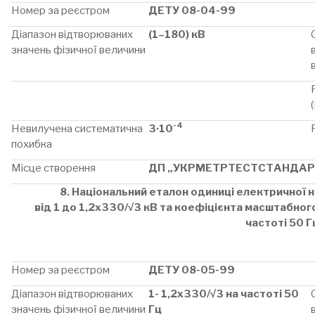
Номер за реєстром
ДЕТУ 08-04-99
Діапазон відтворюваних
(1–180) кВ
значень фізичної величини
-4
Невилучена систематична
3·10
похибка
Місце створення
ДП „УКРМЕТРТЕСТСТАНДАР
8. Національний еталон одиниці електричної н
від 1 до 1,2х330/√3 кВ
та коефіцієнта масштабног
частоті 50 Г
Номер за реєстром
ДЕТУ 08-05-99
Діапазон відтворюваних
1- 1,2х330/√3 на частоті 50
значень фізичної величини
Гц