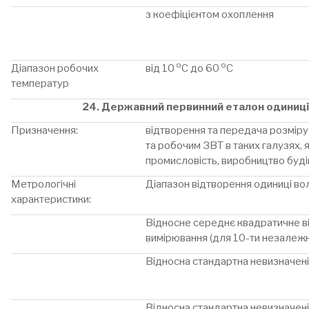
з коефіцієнтом охоплення
о
о
Діапазон робочих
від 10
С до 60
С
температур
24. Державний первинний еталон одиниці 
Призначення:
відтворення та передача розміру
та робочим ЗВТ в таких галузях, 
промисловість, виробництво буді
Метрологічні
Діапазон відтворення одиниці вол
характеристики:
Відносне середнє квадратичне в
вимірювання (для 10-ти незалежн
Відносна стандартна невизначені
Відносна стандартна невизначені