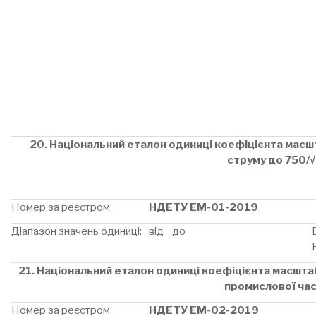
20. Національний еталон одиниці коефіцієнта мас
струму до
750/√
Номер за реєстром
НДЕТУ ЕМ-01-2019
Діапазон значень одиниці:
від до
21. Національний еталон одиниці коефіцієнта масшта
промислової ча
Номер за реєстром
НДЕТУ ЕМ-02-2019