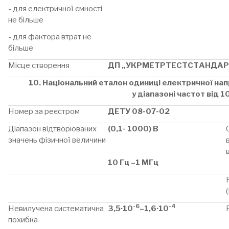
- для електричної ємності
не більше
- для фактора втрат не
більше
Місце створення
ДП „УКРМЕТРТЕСТСТАНДАР
10. Національний еталон одиниці електричної напр
у діапазоні частот від 1
Номер за реєстром
ДЕТУ 08-07-02
Діапазон відтворюваних
(0,1- 1000) В
значень фізичної величини
10 Гц –1 МГц
-6
-4
Невилучена систематична
3,5·10
–1,6·10
похибка