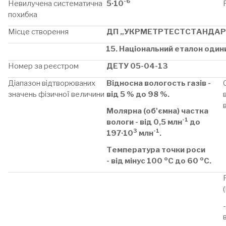
-6
Невилучена систематична
5·10
похибка
Місце створення
ДП „УКРМЕТРТЕСТСТАНДАР
15. Національний еталон одини
Номер за реєстром
ДЕТУ 05-04-13
Діапазон відтворюваних
Відносна вологость газів -
значень фізичної величини
від 5 % до 98 %.
Молярна (об'ємна) частка
-1
вологи - від 0,5 млн
до
3
-1
197·10
млн
.
Температура точки роси
о
о
- від мінус 100
С до 60
С.