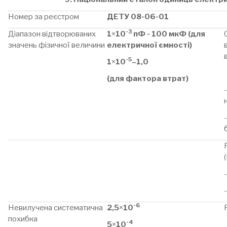
Номер за реєстром
ДЕТУ 08-06-01
-3
Діапазон відтворюваних
1
×
10
пФ - 100 мкФ (для
значень фізичної величини
електричної ємності)
-5
1
×
10
–1,0
(для фактора втрат)
-6
Невилучена систематична
2,5
×
10
похибка
-4
5
×
10