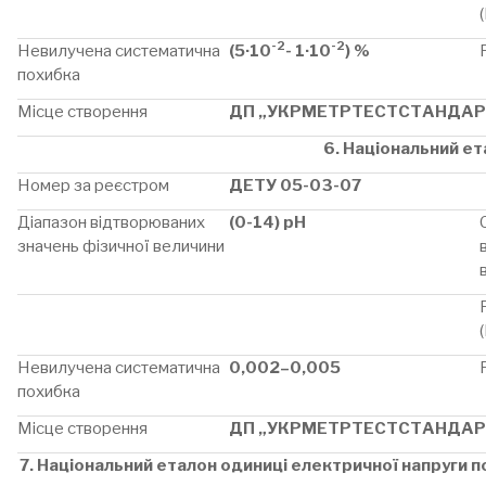
-2
-2
Невилучена систематична
(5·10
- 1·10
) %
похибка
Місце створення
ДП „УКРМЕТРТЕСТСТАНДАР
6. Національний ет
Номер за реєстром
ДЕТУ 05-03-07
Діапазон відтворюваних
(0-14) рН
значень фізичної величини
Невилучена систематична
0,002–0,005
похибка
Місце створення
ДП „УКРМЕТРТЕСТСТАНДАР
7. Національний еталон одиниці електричної напруги по