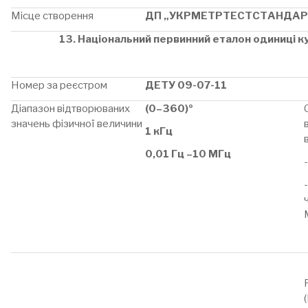
Місце створення
ДП „УКРМЕТРТЕСТСТАНДАР
13. Національний первинний еталон одиниці к
Номер за реєстром
ДЕТУ 09-07-11
Діапазон відтворюваних
(0–360)º
значень фізичної величини
1 кГц
0,01 Гц –10 МГц