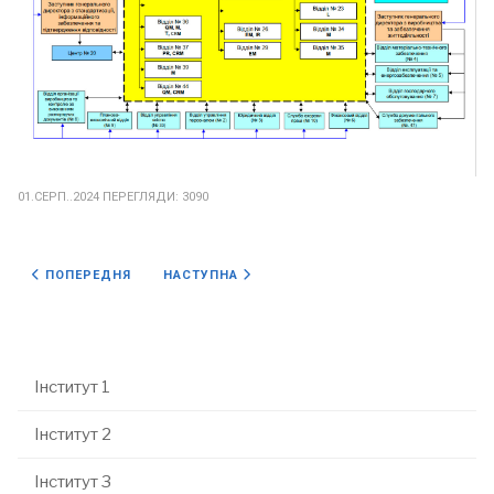
01.СЕРП..2024
ПЕРЕГЛЯДИ: 3090
ПОПЕРЕДНЯ СТАТТЯ: НАЦІОНАЛЬНІ ЕТАЛОНИ
НАСТУПНА СТАТТЯ: ФУНКЦІЇ
ПОПЕРЕДНЯ
НАСТУПНА
Інститут 1
Інститут 2
Інститут 3