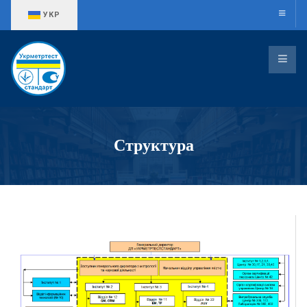
Оберіть свою мову
УКР
Структура