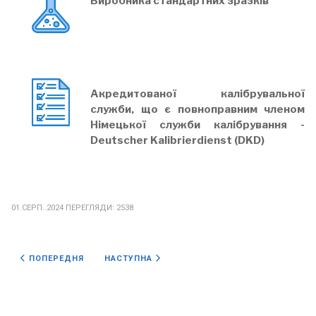
Виробника стандартних зразків
Акредитованої калібрувальної
служби, що є повноправним членом
Німецької служби калібрування -
Deutscher Kalibrierdienst (DKD)
01.СЕРП..2024
ПЕРЕГЛЯДИ: 2538
ПОПЕРЕДНЯ СТАТТЯ: СТРУКТУРА
НАСТУПНА СТАТТЯ: ІНСТИТУТ 2
ПОПЕРЕДНЯ
НАСТУПНА